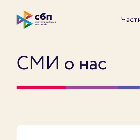
Част
СМИ о нас