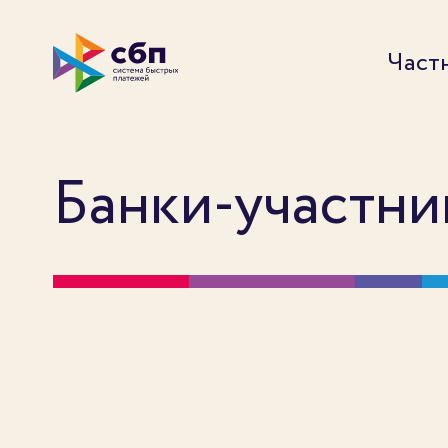
Част
Банки-участн