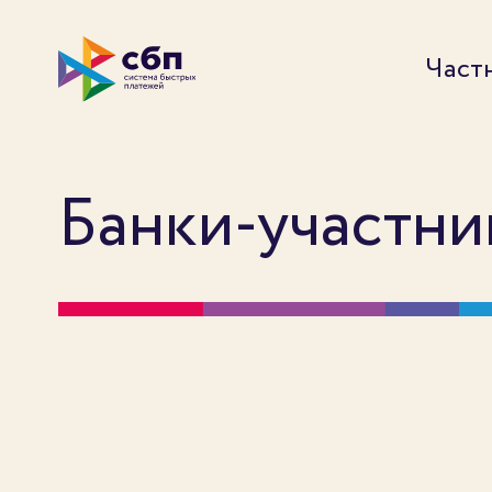
Част
Банки-участн