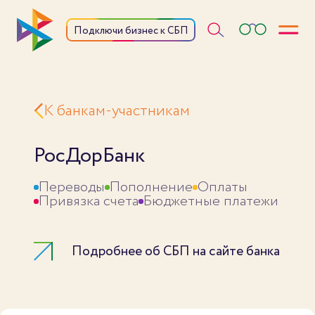
Откры
Подключи бизнес к СБП
К банкам-участникам
РосДорБанк
Переводы
Пополнение
Оплаты
Привязка счета
Бюджетные платежи
Подробнее об СБП на сайте банка