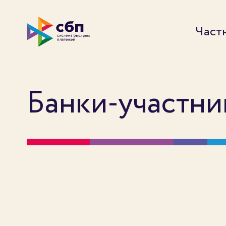
Част
Банки-участн