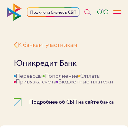
Откры
Подключи бизнес к СБП
К банкам-участникам
Юникредит Банк
Переводы
Пополнение
Оплаты
Привязка счета
Бюджетные платежи
Подробнее об СБП на сайте банка