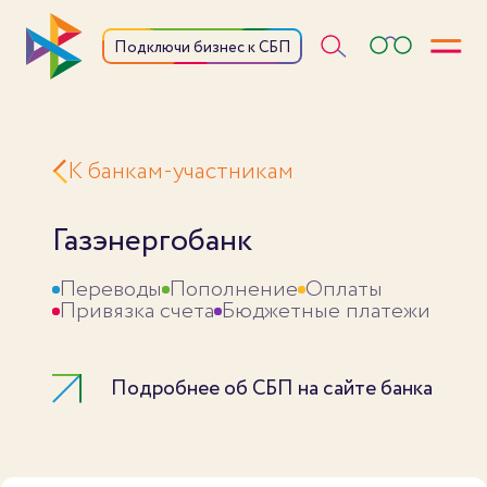
Откры
Подключи бизнес к СБП
К банкам-участникам
Газэнергобанк
Переводы
Пополнение
Оплаты
Привязка счета
Бюджетные платежи
Подробнее об СБП на сайте банка