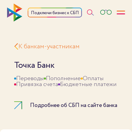
Откры
Подключи бизнес к СБП
К банкам-участникам
Точка Банк
Переводы
Пополнение
Оплаты
Привязка счета
Бюджетные платежи
Подробнее об СБП на сайте банка