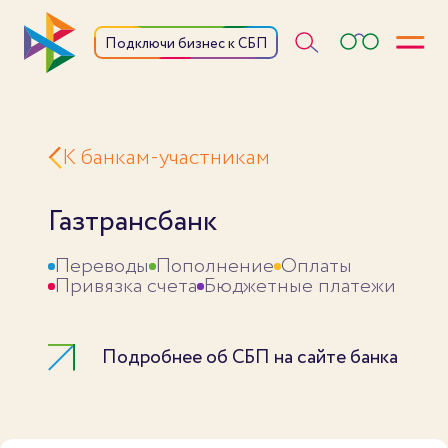
Откры
Подключи бизнес к СБП
К банкам-участникам
Газтрансбанк
Переводы
Пополнение
Оплаты
Привязка счета
Бюджетные платежи
Подробнее об СБП на сайте банка