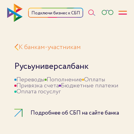
Откры
Подключи бизнес к СБП
К банкам-участникам
Русьуниверсалбанк
Переводы
Пополнение
Оплаты
Привязка счета
Бюджетные платежи
Оплата госуслуг
Подробнее об СБП на сайте банка