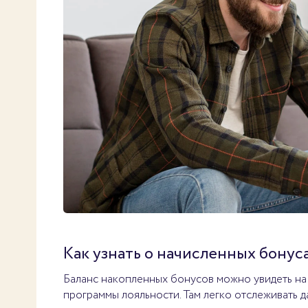
Как узнать о начисленных бонус
Баланс накопленных бонусов можно увидеть на
программы лояльности. Там легко отслеживать д