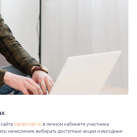
ах
 сайте
vamprivet.ru
в личном кабинете участника
аты начисления, выбирать доступные акции и выгодные