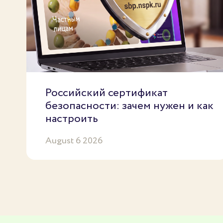
Российский сертификат
безопасности: зачем нужен и как
настроить
August 6 2026