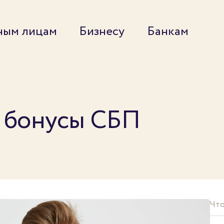
ным лицам
Бизнесу
Банкам
я бонусы СБП
Что