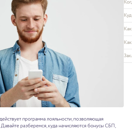
Ког
Куд
Как
Как
Зак
действует программа лояльности, позволяющая
. Давайте разберемся, куда начисляются бонусы СБП,