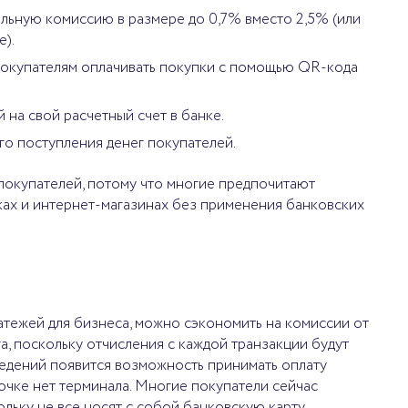
альную комиссию в размере до 0,7% вместо 2,5% (или
е).
 покупателям оплачивать покупки с помощью QR-кода
на свой расчетный счет в банке.
го поступления денег покупателей.
 покупателей, потому что многие предпочитают
ках и интернет-магазинах без применения банковских
латежей для бизнеса, можно сэкономить на комиссии от
а, поскольку отчисления с каждой транзакции будут
аведений появится возможность принимать оплату
очке нет терминала. Многие покупатели сейчас
льку не все носят с собой банковскую карту.