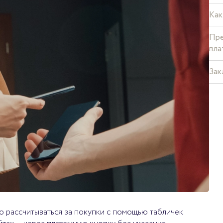
Как
Пре
пла
Зак
о рассчитываться за покупки с помощью табличек