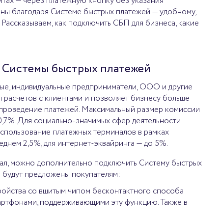
йтах — через платежную кнопку без указания
пны благодаря Системе быстрых платежей — удобному,
Рассказываем, как подключить СБП для бизнеса, какие
е Системы быстрых платежей
тые, индивидуальные предприниматели, ООО и другие
 расчетов с клиентами и позволяет бизнесу больше
а проведение платежей. Максимальный размер комиссии
0,7%. Для социально-значимых сфер деятельности
использование платежных терминалов в рамках
еднем 2,5%, для интернет-эквайринга — до 5%.
нал, можно дополнительно подключить Систему быстрых
в будут предложены покупателям:
ройства со вшитым чипом бесконтактного способа
мартфонами, поддерживающими эту функцию. Также в