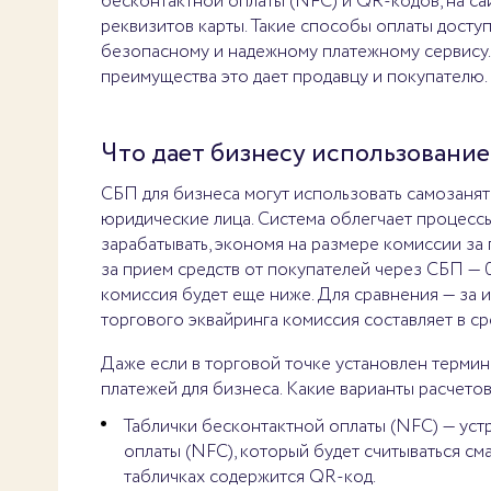
бесконтактной оплаты (NFC) и QR-кодов, на са
реквизитов карты. Такие способы оплаты досту
безопасному и надежному платежному сервису. 
преимущества это дает продавцу и покупателю.
Что дает бизнесу использовани
СБП для бизнеса могут использовать самозаня
юридические лица. Система облегчает процессы
зарабатывать, экономя на размере комиссии з
за прием средств от покупателей через СБП — 
комиссия будет еще ниже. Для сравнения — за 
торгового эквайринга комиссия составляет в ср
Даже если в торговой точке установлен терми
платежей для бизнеса. Какие варианты расчето
Таблички бесконтактной оплаты (NFC) — уст
оплаты (NFC), который будет считываться с
табличках содержится QR-код.