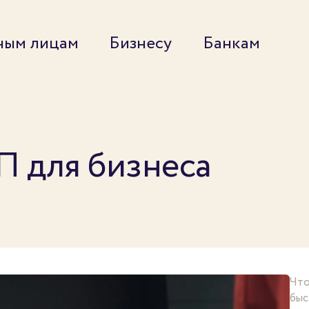
ным лицам
Бизнесу
Банкам
 для бизнеса
Что
быс