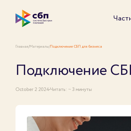
Част
Главная
/
Материалы
/
Подключение СБП для бизнеса
Подключение СБП
October 2 2024
Читать: ~ 3 минуты